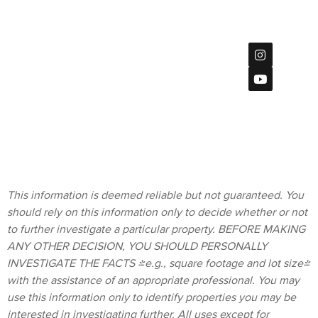
7851
Mission
Center Ct
Privacy Policy
#115,
San Diego, CA
92108
Terms &
619
Conditions
(901)-2120
homes@bratt-
storck.com
This information is deemed reliable but not guaranteed. You
should rely on this information only to decide whether or not
to further investigate a particular property. BEFORE MAKING
ANY OTHER DECISION, YOU SHOULD PERSONALLY
INVESTIGATE THE FACTS (e.g., square footage and lot size)
with the assistance of an appropriate professional. You may
use this information only to identify properties you may be
interested in investigating further. All uses except for